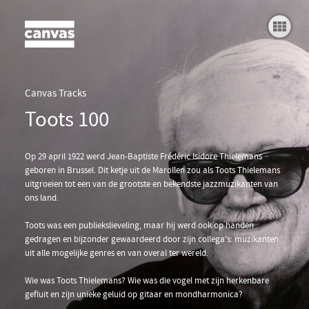
John Lennon
Orrin Keepnews
Eer
Benny Goodman
Canvas Tracks
Toots 100
Quincy Jones
Voll
John Scofield
Op 29 april 1922 werd Jean-Baptiste Frédéric Isidore Thielemans
geboren in Brussel. Dit ketje uit de Marollen zou als Toots Thielemans
Paul Simon
uitgroeien tot een van de grootste en bekendste jazzmuzikanten van
ons land.
Teks
Maria Schneider
Toots was een publiekslieveling, maar hij werd ook op handen
gedragen en bijzonder gewaardeerd door zijn collega's: muzikanten
Niels Lan Doky
uit alle mogelijke genres en van overal ter wereld.
Peter Vermeersch
Wie was Toots Thielemans? Wie was die vogel met zijn herkenbare
gefluit en zijn unieke geluid op gitaar en mondharmonica?