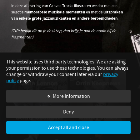
Barrack Obama
In deze aflevering van Canvas Tracks illustreren we dat met een
memorabele muzikale momenten
uitspraken
selectie
en met de
van enkele grote jazzmuzikanten en andere beroemdheden
.
(TIP: bekijk dit op je desktop, dan krijg je ook de audio bij de
fragmenten)
This website uses third party technologies. We are asking
your permission to use these technologies. You can always
change or withdraw your consent later via our
privacy
policy
page.
C
More Information
Deny
Accept all and close